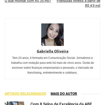
O que montar com R$ 35 mil?
Franquias fitness a partir de
R$ 4,9 mil
Gabriella Oliveira
Tem 24 anos, é formada em Comunicação Social- Jornalismo e
trabalha com redação para web há mais de cinco anos. Gosta de
escrever sobre finanças empresariais e pessoais, o mercado de
franchising, entretenimento e cotidiano.
ARTIGOS RELACIONADOS
MAIS DO AUTOR
Com 8 Selos de Excelência da ABF,