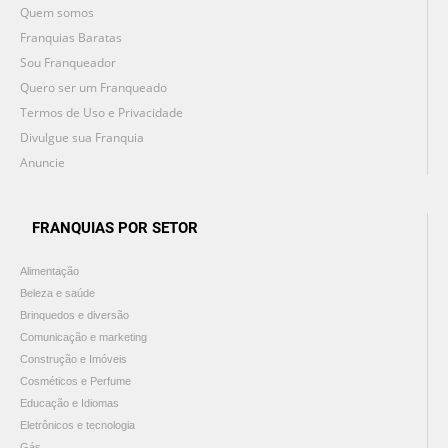
Quem somos
Franquias Baratas
Sou Franqueador
Quero ser um Franqueado
Termos de Uso e Privacidade
Divulgue sua Franquia
Anuncie
FRANQUIAS POR SETOR
Alimentação
Beleza e saúde
Brinquedos e diversão
Comunicação e marketing
Construção e Imóveis
Cosméticos e Perfume
Educação e Idiomas
Eletrônicos e tecnologia
Gás