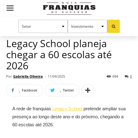
Guia
Home
Notícias
Mercado de franquias
Franquias
Legacy School planeja
chegar a 60 escolas até
de
2026
Por
Gabriella Oliveira
-
11/04/2025
694
0
Sucesso
Facebook
Twitter
A rede de franquias
Legacy School
pretende ampliar sua
presença ao longo deste ano e do próximo, chegando a
60 escolas até 2026.