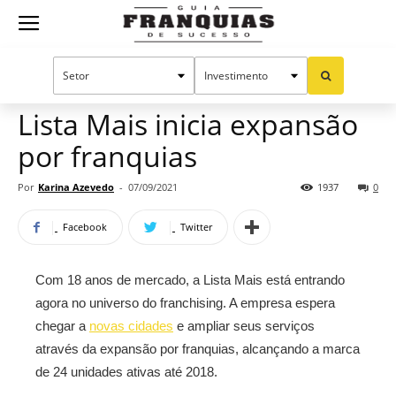
Guia
Home
Notícias
Mercado de franquias
Franquias
Lista Mais inicia expansão
por franquias
de
Por
Karina Azevedo
-
07/09/2021
1937
0
Facebook
Twitter
Sucesso
Com 18 anos de mercado, a Lista Mais está entrando
agora no universo do franchising. A empresa espera
chegar a
novas cidades
e ampliar seus serviços
através da expansão por franquias, alcançando a marca
de 24 unidades ativas até 2018.