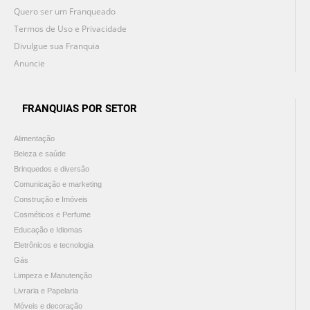
Quero ser um Franqueado
Termos de Uso e Privacidade
Divulgue sua Franquia
Anuncie
FRANQUIAS POR SETOR
Alimentação
Beleza e saúde
Brinquedos e diversão
Comunicação e marketing
Construção e Imóveis
Cosméticos e Perfume
Educação e Idiomas
Eletrônicos e tecnologia
Gás
Limpeza e Manutenção
Livraria e Papelaria
Móveis e decoração