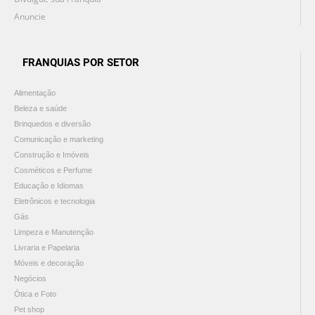
Anuncie
FRANQUIAS POR SETOR
Alimentação
Beleza e saúde
Brinquedos e diversão
Comunicação e marketing
Construção e Imóveis
Cosméticos e Perfume
Educação e Idiomas
Eletrônicos e tecnologia
Gás
Limpeza e Manutenção
Livraria e Papelaria
Móveis e decoração
Negócios
Ótica e Foto
Pet shop