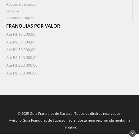
Roupas e calçados
Serviços
Turismo e Viagem
FRANQUIAS POR VALOR
Até R$ 10.000,00
Até R$ 30.000,00
Até R$ 50.000,00
Até R$ 100.000,00
Até R$ 200.000,00
Até R$ 300.000,00
© 2025 Guia Franquias de Sucesso. Todos os direitos reservados.
Aviso: o Guia Franquias de Sucesso não endossa nem recomenda nenhuma
franquia.
✕