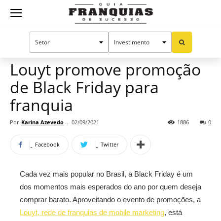
Guia
Home
Notícias
Mercado de franquias
Franquias
Louyt promove promoção
de Black Friday para
de
franquia
Por
Karina Azevedo
-
02/09/2021
1886
0
Sucesso
Facebook
Twitter
Cada vez mais popular no Brasil, a Black Friday é um
dos momentos mais esperados do ano por quem deseja
comprar barato. Aproveitando o evento de promoções, a
Louyt, rede de franquias de mobile marketing
, está