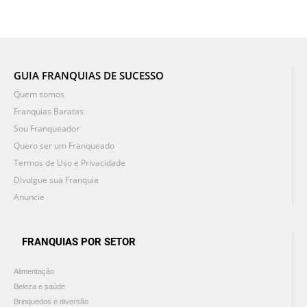
GUIA FRANQUIAS DE SUCESSO
Quem somos
Franquias Baratas
Sou Franqueador
Quero ser um Franqueado
Termos de Uso e Privacidade
Divulgue sua Franquia
Anuncie
FRANQUIAS POR SETOR
Alimentação
Beleza e saúde
Brinquedos e diversão