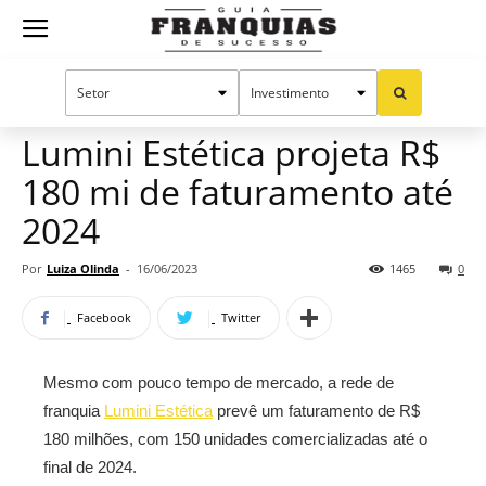
Guia
Home
Notícias
Mercado de franquias
Franquias
Lumini Estética projeta R$
180 mi de faturamento até
de
2024
Por
Luiza Olinda
-
16/06/2023
1465
0
Sucesso
Facebook
Twitter
Mesmo com pouco tempo de mercado, a rede de
franquia
Lumini Estética
prevê um faturamento de R$
180 milhões, com 150 unidades comercializadas até o
final de 2024.