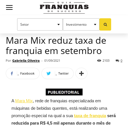
Guia
Home
Notícias
Mercado de franquias
Publieditorial
Franquias
Mara Mix reduz taxa de
franquia em setembro
de
Por
Gabriella Oliveira
-
01/09/2021
2103
0
Facebook
Twitter
Sucesso
A
Mara Mix
, rede de franquias especializada em
máquinas de bebidas quentes, está realizando uma
promoção especial na qual a sua
taxa de franquia
será
reduzida para R$ 4,5 mil apenas durante o mês de