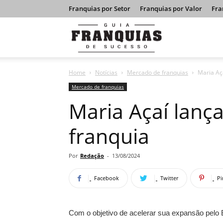
Franquias por Setor
Franquias por Valor
Fra
Guia
Home
Notícias
Mercado de franquias
Maria Aç
Franquias
Mercado de franquias
Maria Açaí lanç
de
franquia
Sucesso
Por
Redação
-
13/08/2024
Facebook
Twitter
Pi
Com o objetivo de acelerar sua expansão pelo B