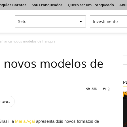
nquias Baratas
Sou Franqueador
Quero ser um Franqueado
Anu
aí lança novos modelos de franquia
a novos modelos de
P
888
0
nterest
rasil, a
Maria Açaí
apresenta dois novos formatos de