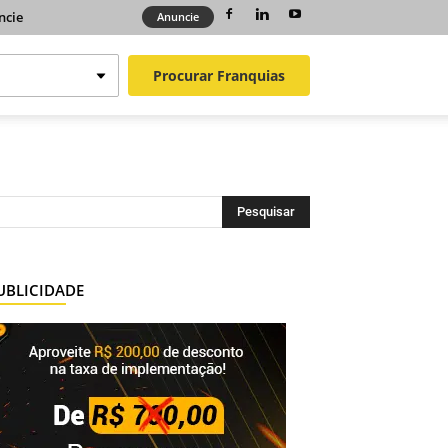
ncie
Anuncie
Procurar
Franquias
UBLICIDADE