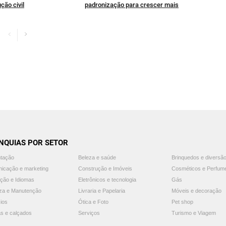
ção civil
padronização para crescer mais
NQUIAS POR SETOR
ntação
Beleza e saúde
Brinquedos e diversã
icação e marketing
Construção e Imóveis
Cosméticos e Perfum
ção e Idiomas
Eletrônicos e tecnologia
Gás
za e Manutenção
Livraria e Papelaria
Móveis e decoração
ios
Ótica e Foto
Pet shop
s e calçados
Serviços
Turismo e Viagem