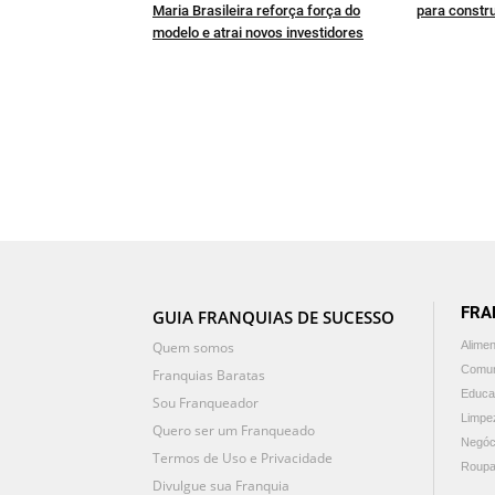
Maria Brasileira reforça força do
para constru
modelo e atrai novos investidores
FRA
GUIA FRANQUIAS DE SUCESSO
Quem somos
Alime
Comun
Franquias Baratas
Educa
Sou Franqueador
Limpe
Quero ser um Franqueado
Negóc
Termos de Uso e Privacidade
Roupa
Divulgue sua Franquia