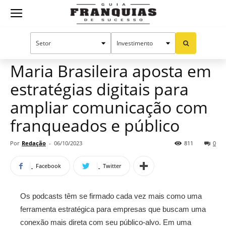
Guia
Home
Notícias
Mercado de franquias
Franquias
Maria Brasileira aposta em
estratégias digitais para
de
ampliar comunicação com
franqueados e público
Sucesso
Por
Redação
-
06/10/2023
811
0
Facebook
Twitter
Os podcasts têm se firmado cada vez mais como uma
ferramenta estratégica para empresas que buscam uma
conexão mais direta com seu público-alvo. Em uma