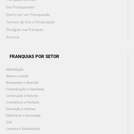
Sou Franqueador
Quero ser um Franqueado
Termos de Uso e Privacidade
Divulgue sua Franquia
Anuncie
FRANQUIAS POR SETOR
Alimentação
Beleza e saúde
Brinquedos e diversão
Comunicação e marketing
Construção e Imóveis
Cosméticos e Perfume
Educação e Idiomas
Eletrônicos e tecnologia
Gás
Limpeza e Manutenção