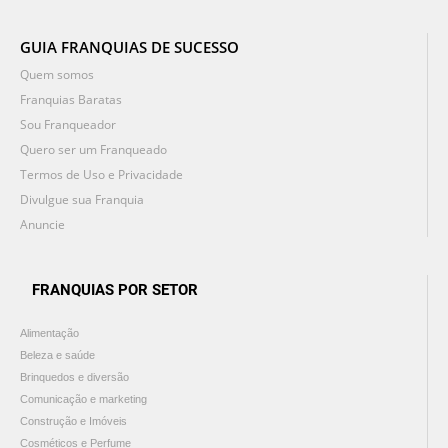
GUIA FRANQUIAS DE SUCESSO
Quem somos
Franquias Baratas
Sou Franqueador
Quero ser um Franqueado
Termos de Uso e Privacidade
Divulgue sua Franquia
Anuncie
FRANQUIAS POR SETOR
Alimentação
Beleza e saúde
Brinquedos e diversão
Comunicação e marketing
Construção e Imóveis
Cosméticos e Perfume