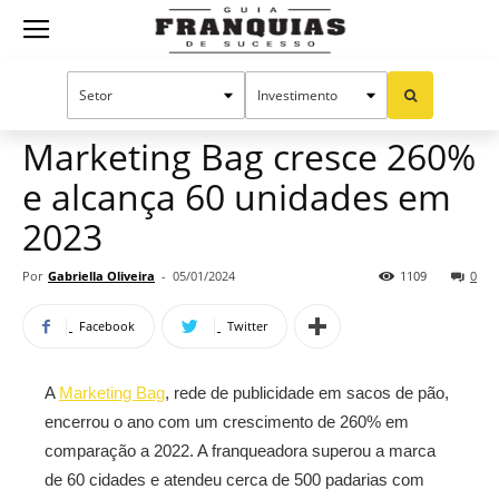
Guia
Home
Notícias
Mercado de franquias
Franquias
Marketing Bag cresce 260%
e alcança 60 unidades em
de
2023
Por
Gabriella Oliveira
-
05/01/2024
1109
0
Sucesso
Facebook
Twitter
A
Marketing Bag
, rede de publicidade em sacos de pão,
encerrou o ano com um crescimento de 260% em
comparação a 2022. A franqueadora superou a marca
de 60 cidades e atendeu cerca de 500 padarias com