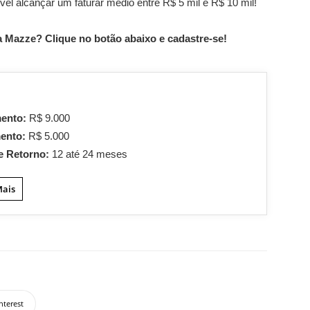
vel alcançar um faturar médio entre R$ 5 mil e R$ 10 mil!
a Mazze? Clique no botão abaixo e cadastre-se!
mento:
R$ 9.000
mento:
R$ 5.000
e Retorno:
12 até 24 meses
Mais
nterest