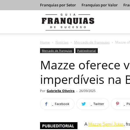
Franquias por Setor
Franquias por Valor
Fra
Guia
Home
Notícias
Mercado de franquias
Mazze of
Franquias
Mercado de franquias
Publieditorial
Mazze oferece 
de
imperdíveis na B
Sucesso
Por
Gabriella Oliveira
-
26/09/2025
Facebook
Twitter
Pi
A
Mazze Semi Joias
, f