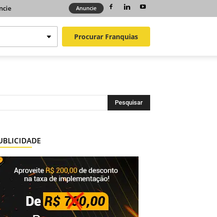
ncie
Anuncie
Procurar
Franquias
UBLICIDADE