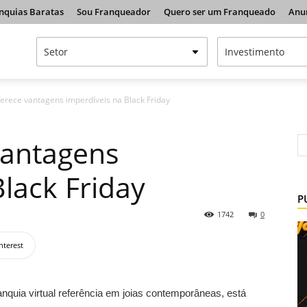
nquias Baratas
Sou Franqueador
Quero ser um Franqueado
Anu
erece vantagens imperdíveis na Black Friday
vantagens
lack Friday
P
1742
0
nterest
ranquia virtual referência em joias contemporâneas, está