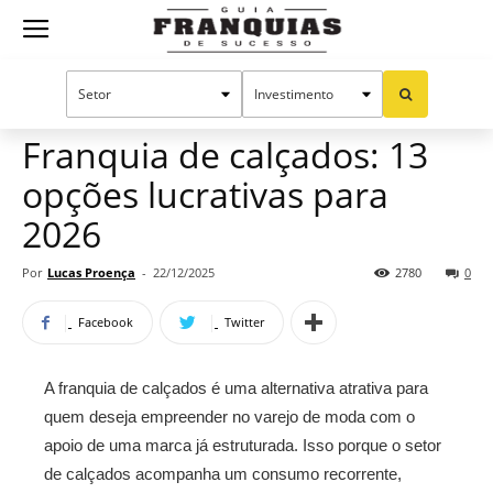
Guia
Home
Notícias
Oportunidades e tendências
Franquias
Franquia de calçados: 13
opções lucrativas para
de
2026
Por
Lucas Proença
-
22/12/2025
2780
0
Sucesso
Facebook
Twitter
A franquia de calçados é uma alternativa atrativa para
quem deseja empreender no varejo de moda com o
apoio de uma marca já estruturada. Isso porque o setor
de calçados acompanha um consumo recorrente,