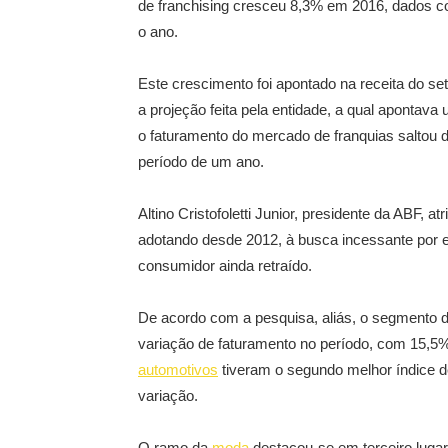
de franchising cresceu 8,3% em 2016, dados 
o ano.
Este crescimento foi apontado na receita do s
a projeção feita pela entidade, a qual apontav
o faturamento do mercado de franquias saltou 
período de um ano.
Altino Cristofoletti Junior, presidente da ABF,
adotando desde 2012, à busca incessante por e
consumidor ainda retraído.
De acordo com a pesquisa, aliás, o segmento 
variação de faturamento no período, com 15,5
automotivos
tiveram o segundo melhor índice 
variação.
O ramo da
moda
destacou-se em terceiro lug