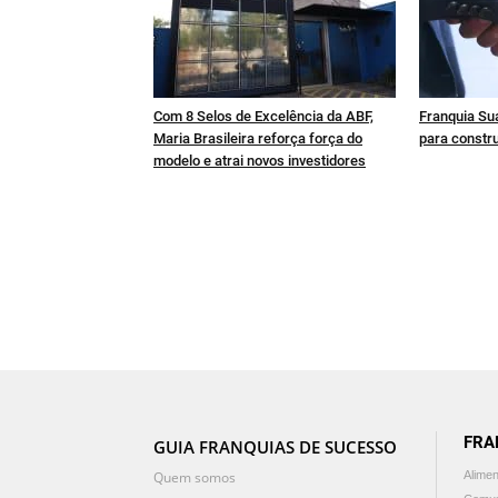
Com 8 Selos de Excelência da ABF,
Franquia Sua
Maria Brasileira reforça força do
para constru
modelo e atrai novos investidores
FRA
GUIA FRANQUIAS DE SUCESSO
Quem somos
Alime