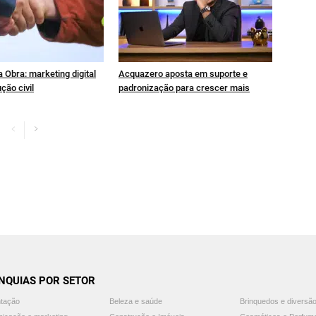
 Obra: marketing digital
Acquazero aposta em suporte e
ção civil
padronização para crescer mais
NQUIAS POR SETOR
ntação
Beleza e saúde
Brinquedos e diversã