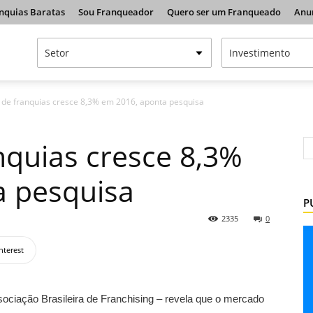
nquias Baratas
Sou Franqueador
Quero ser um Franqueado
Anu
de franquias cresce 8,3% em 2016, aponta pesquisa
quias cresce 8,3%
a pesquisa
P
2335
0
nterest
ociação Brasileira de Franchising – revela que o mercado