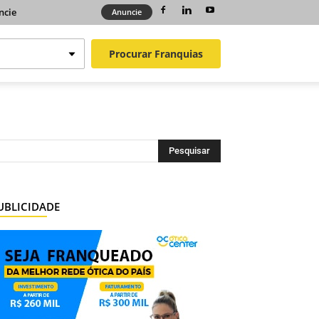
ncie
Anuncie
Procurar
Franquias
UBLICIDADE