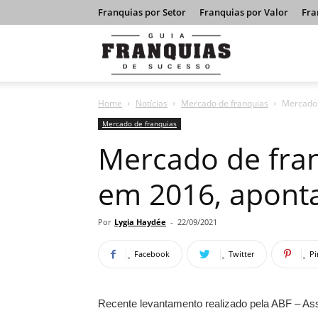
Franquias por Setor
Franquias por Valor
Fra
Guia
Home
Notícias
Mercado de franquias
Mercado 
Franquias
Mercado de franquias
Mercado de fran
de
em 2016, apont
Sucesso
Por
Lygia Haydée
-
22/09/2021
Facebook
Twitter
Pi
Recente levantamento realizado pela ABF – Ass