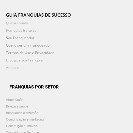
GUIA FRANQUIAS DE SUCESSO
Quem somos
Franquias Baratas
Sou Franqueador
Quero ser um Franqueado
Termos de Uso e Privacidade
Divulgue sua Franquia
Anuncie
FRANQUIAS POR SETOR
Alimentação
Beleza e saúde
Brinquedos e diversão
Comunicação e marketing
Construção e Imóveis
Cosméticos e Perfume