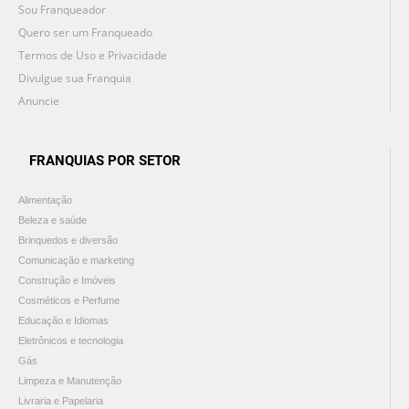
Sou Franqueador
Quero ser um Franqueado
Termos de Uso e Privacidade
Divulgue sua Franquia
Anuncie
FRANQUIAS POR SETOR
Alimentação
Beleza e saúde
Brinquedos e diversão
Comunicação e marketing
Construção e Imóveis
Cosméticos e Perfume
Educação e Idiomas
Eletrônicos e tecnologia
Gás
Limpeza e Manutenção
Livraria e Papelaria