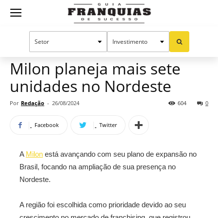
Guia
Home
Notícias
Mercado de franquias
Franquias
Milon planeja mais sete
unidades no Nordeste
de
Por
Redação
-
26/08/2024
604
0
Facebook
Twitter
Sucesso
A
Milon
está avançando com seu plano de expansão no
Brasil, focando na ampliação de sua presença no
Nordeste.
A região foi escolhida como prioridade devido ao seu
crescimento no mercado de franchising, que registrou