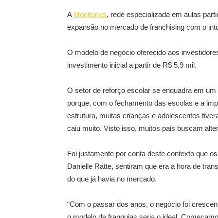
A
Monitorias
, rede especializada em aulas parti
expansão no mercado de franchising com o intui
O modelo de negócio oferecido aos investidor
investimento inicial a partir de R$ 5,9 mil.
O setor de reforço escolar se enquadra em u
porque, com o fechamento das escolas e a imp
estrutura, muitas crianças e adolescentes tive
caiu muito. Visto isso, muitos pais buscam alter
Foi justamente por conta deste contexto que o
Danielle Ratte, sentiram que era a hora de tran
do que já havia no mercado.
“Com o passar dos anos, o negócio foi crescen
o modelo de franquias seria o ideal. Começamos