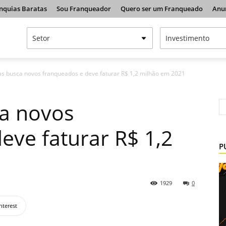
nquias Baratas
Sou Franqueador
Quero ser um Franqueado
Anu
as busca novos franqueados e deve faturar R$ 1,2 milhão em 2021
ca novos
eve faturar R$ 1,2
P
1929
0
nterest