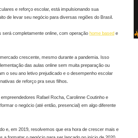
culares e reforço escolar, está impulsionando sua
to de levar seu negócio para diversas regiões do Brasil.
es será completamente online, com operação
home based
e
m mercado crescente, mesmo durante a pandemia. Isso
lementação das aulas online sem muita preparação ou
ram o seu ano letivo prejudicado e o desempenho escolar
nativas de reforço pra seus filhos.
s empreendedores Rafael Rocha, Carolinne Coutinho e
sformar o negócio (até então, presencial) em algo diferente
do e, em 2019, resolvemos que era hora de crescer mais e
 a formatar o negócio para ser lançado no início de 2020,