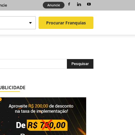
ncie
Anuncie
Procurar
Franquias
UBLICIDADE