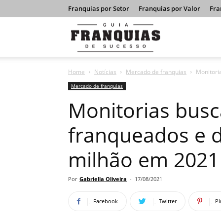
Franquias por Setor
Franquias por Valor
Fra
Guia
Home
Notícias
Mercado de franquias
Monitori
Franquias
Mercado de franquias
Monitorias bus
de
franqueados e d
milhão em 2021
Sucesso
Por
Gabriella Oliveira
-
17/08/2021
Facebook
Twitter
Pi