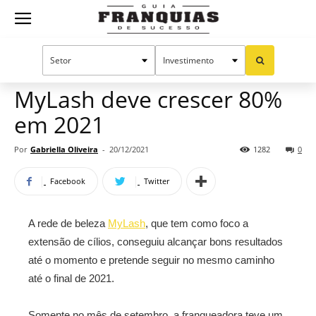
Guia
Home
Notícias
Mercado de franquias
Franquias
MyLash deve crescer 80%
em 2021
de
Por
Gabriella Oliveira
-
20/12/2021
1282
0
Facebook
Twitter
Sucesso
A rede de beleza
MyLash
, que tem como foco a
extensão de cílios, conseguiu alcançar bons resultados
até o momento e pretende seguir no mesmo caminho
até o final de 2021.
Somente no mês de setembro, a franqueadora teve um