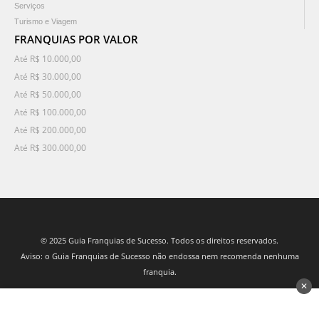
Serviços
Turismo e Viagem
FRANQUIAS POR VALOR
Até R$ 10.000,00
Até R$ 30.000,00
Até R$ 50.000,00
Até R$ 100.000,00
Até R$ 200.000,00
Até R$ 300.000,00
© 2025 Guia Franquias de Sucesso. Todos os direitos reservados.
Aviso: o Guia Franquias de Sucesso não endossa nem recomenda nenhuma
franquia.
✕
desenvolvido por 3Nós