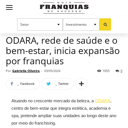
Guia
Home
Notícias
Mercado de franquias
Franquias
ODARA, rede de saúde e o
bem-estar, inicia expansão
de
por franquias
Por
Gabriella Oliveira
-
03/05/2024
1053
0
Sucesso
Facebook
Twitter
Atuando no crescente mercado da beleza, a
ODARA
,
centro de bem-estar que integra estética, academia e
spa, pretende ampliar suas unidades ao longo deste ano
por meio do franchising.