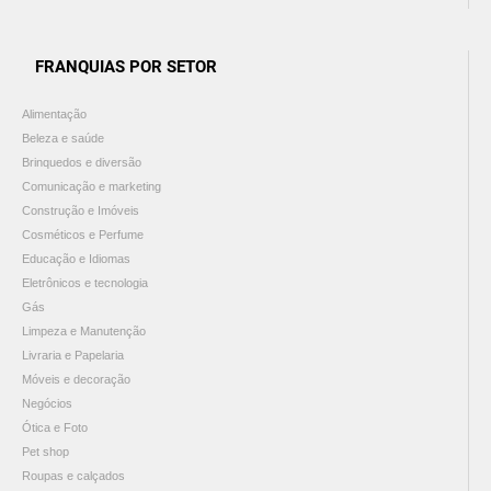
FRANQUIAS POR SETOR
Alimentação
Beleza e saúde
Brinquedos e diversão
Comunicação e marketing
Construção e Imóveis
Cosméticos e Perfume
Educação e Idiomas
Eletrônicos e tecnologia
Gás
Limpeza e Manutenção
Livraria e Papelaria
Móveis e decoração
Negócios
Ótica e Foto
Pet shop
Roupas e calçados