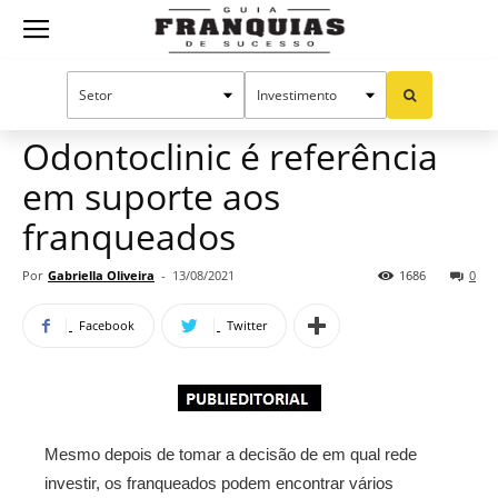
Guia
Home
Notícias
Mercado de franquias
Publieditorial
Franquias
Odontoclinic é referência
em suporte aos
de
franqueados
Por
Gabriella Oliveira
-
13/08/2021
1686
0
Sucesso
Facebook
Twitter
Mesmo depois de tomar a decisão de em qual rede
investir, os franqueados podem encontrar vários