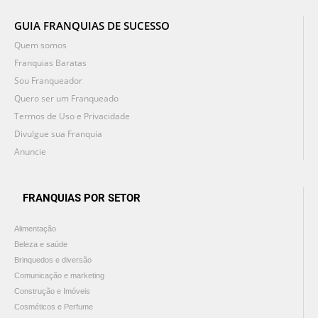
GUIA FRANQUIAS DE SUCESSO
Quem somos
Franquias Baratas
Sou Franqueador
Quero ser um Franqueado
Termos de Uso e Privacidade
Divulgue sua Franquia
Anuncie
FRANQUIAS POR SETOR
Alimentação
Beleza e saúde
Brinquedos e diversão
Comunicação e marketing
Construção e Imóveis
Cosméticos e Perfume