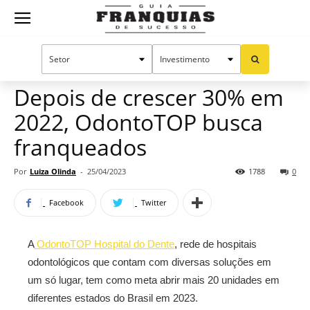
Guia
Home
Notícias
Mercado de franquias
Franquias
Depois de crescer 30% em
2022, OdontoTOP busca
de
franqueados
Por
Luiza Olinda
-
25/04/2023
1788
0
Sucesso
Facebook
Twitter
A
OdontoTOP Hospital do Dente
, rede de hospitais
odontológicos que contam com diversas soluções em
um só lugar, tem como meta abrir mais 20 unidades em
diferentes estados do Brasil em 2023.