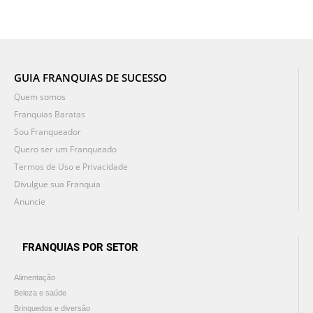
GUIA FRANQUIAS DE SUCESSO
Quem somos
Franquias Baratas
Sou Franqueador
Quero ser um Franqueado
Termos de Uso e Privacidade
Divulgue sua Franquia
Anuncie
FRANQUIAS POR SETOR
Alimentação
Beleza e saúde
Brinquedos e diversão