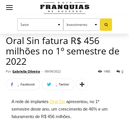
Guia
Home
Notícias
Mercado de franquias
Franquias
Oral Sin fatura R$ 456
milhões no 1º semestre de
de
2022
Por
Gabriella Oliveira
-
09/09/2022
1485
0
Sucesso
Facebook
Twitter
A rede de implantes
Oral Sin
apresentou, no 1º
semestre deste ano, um crescimento de 46% e um
faturamento de R$ 456 milhões.