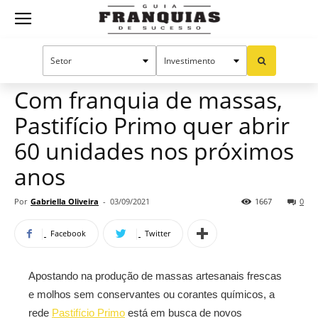
Guia
Home
Notícias
Mercado de franquias
Franquias
Com franquia de massas,
Pastifício Primo quer abrir
de
60 unidades nos próximos
anos
Sucesso
Por
Gabriella Oliveira
-
03/09/2021
1667
0
Facebook
Twitter
Apostando na produção de massas artesanais frescas
e molhos sem conservantes ou corantes químicos, a
rede
Pastifício Primo
está em busca de novos