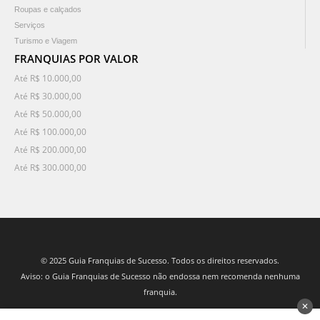
Roupas e calçados
Serviços
Turismo e Viagem
FRANQUIAS POR VALOR
Até R$ 10.000,00
Até R$ 30.000,00
Até R$ 50.000,00
Até R$ 100.000,00
Até R$ 200.000,00
Até R$ 300.000,00
© 2025 Guia Franquias de Sucesso. Todos os direitos reservados.
Aviso: o Guia Franquias de Sucesso não endossa nem recomenda nenhuma
franquia.
✕