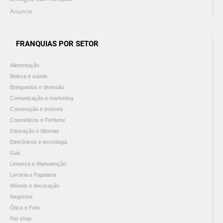
Anuncie
FRANQUIAS POR SETOR
Alimentação
Beleza e saúde
Brinquedos e diversão
Comunicação e marketing
Construção e Imóveis
Cosméticos e Perfume
Educação e Idiomas
Eletrônicos e tecnologia
Gás
Limpeza e Manutenção
Livraria e Papelaria
Móveis e decoração
Negócios
Ótica e Foto
Pet shop