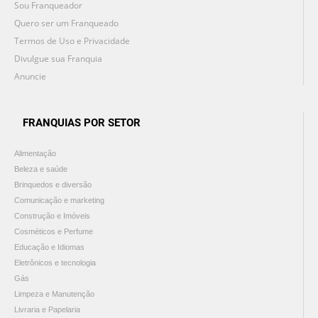
Sou Franqueador
Quero ser um Franqueado
Termos de Uso e Privacidade
Divulgue sua Franquia
Anuncie
FRANQUIAS POR SETOR
Alimentação
Beleza e saúde
Brinquedos e diversão
Comunicação e marketing
Construção e Imóveis
Cosméticos e Perfume
Educação e Idiomas
Eletrônicos e tecnologia
Gás
Limpeza e Manutenção
Livraria e Papelaria