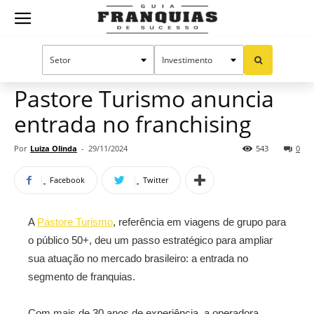
Guia
Home
Notícias
Mercado de franquias
Franquias
Pastore Turismo anuncia
entrada no franchising
de
Por
Luiza Olinda
-
29/11/2024
543
0
Facebook
Twitter
Sucesso
A
Pastore Turismo
, referência em viagens de grupo para
o público 50+, deu um passo estratégico para ampliar
sua atuação no mercado brasileiro: a entrada no
segmento de franquias.
Com mais de 30 anos de experiência, a operadora