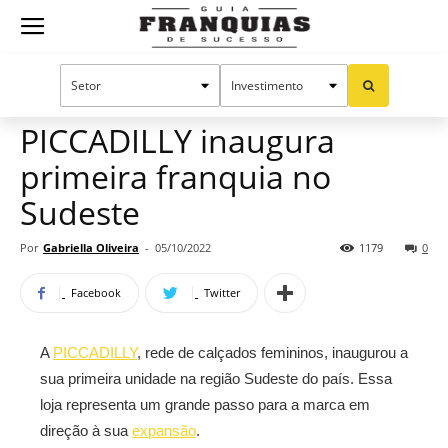
Guia
Home
Notícias
Mercado de franquias
Franquias
PICCADILLY inaugura
primeira franquia no
de
Sudeste
Por
Gabriella Oliveira
-
05/10/2022
1179
0
Sucesso
Facebook
Twitter
A
PICCADILLY
, rede de calçados femininos, inaugurou a
sua primeira unidade na região Sudeste do país. Essa
loja representa um grande passo para a marca em
direção à sua
expansão
.