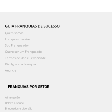
GUIA FRANQUIAS DE SUCESSO
Quem somos
Franquias Baratas
Sou Franqueador
Quero ser um Franqueado
Termos de Uso e Privacidade
Divulgue sua Franquia
Anuncie
FRANQUIAS POR SETOR
Alimentação
Beleza e saúde
Brinquedos e diversão