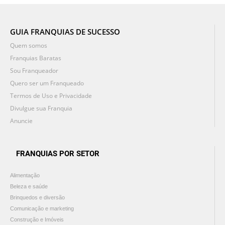
GUIA FRANQUIAS DE SUCESSO
Quem somos
Franquias Baratas
Sou Franqueador
Quero ser um Franqueado
Termos de Uso e Privacidade
Divulgue sua Franquia
Anuncie
FRANQUIAS POR SETOR
Alimentação
Beleza e saúde
Brinquedos e diversão
Comunicação e marketing
Construção e Imóveis