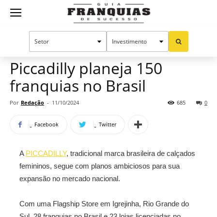
Guia
Home
Notícias
Mercado de franquias
Franquias
Piccadilly planeja 150
franquias no Brasil
de
Por
Redação
-
11/10/2024
685
0
Facebook
Twitter
Sucesso
A
PICCADILLY
, tradicional marca brasileira de calçados
femininos, segue com planos ambiciosos para sua
expansão no mercado nacional.
Com uma Flagship Store em Igrejinha, Rio Grande do
Sul, 28 franquias no Brasil e 23 lojas licenciadas no