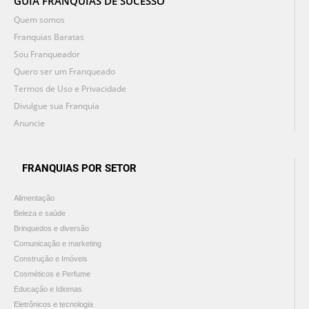
GUIA FRANQUIAS DE SUCESSO
Quem somos
Franquias Baratas
Sou Franqueador
Quero ser um Franqueado
Termos de Uso e Privacidade
Divulgue sua Franquia
Anuncie
FRANQUIAS POR SETOR
Alimentação
Beleza e saúde
Brinquedos e diversão
Comunicação e marketing
Construção e Imóveis
Cosméticos e Perfume
Educação e Idiomas
Eletrônicos e tecnologia