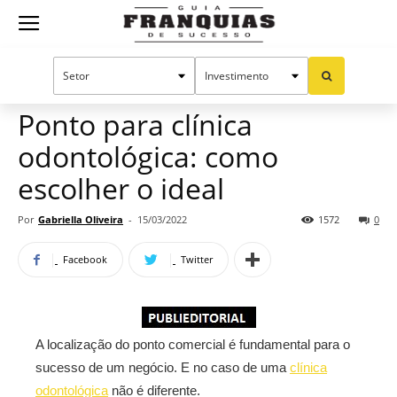
Guia
Home
Notícias
Mercado de franquias
Publieditorial
Franquias
Ponto para clínica
odontológica: como
de
escolher o ideal
Por
Gabriella Oliveira
-
15/03/2022
1572
0
Sucesso
Facebook
Twitter
A localização do ponto comercial é fundamental para o
sucesso de um negócio. E no caso de uma
clínica
odontológica
não é diferente.