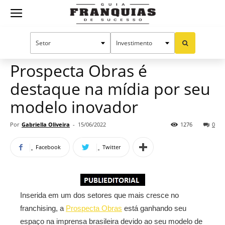
Guia
Home
Notícias
Mercado de franquias
Publieditorial
Franquias
Prospecta Obras é
destaque na mídia por seu
de
modelo inovador
Por
Gabriella Oliveira
-
15/06/2022
1276
0
Sucesso
Facebook
Twitter
Inserida em um dos setores que mais cresce no
franchising, a
Prospecta Obras
está ganhando seu
espaço na imprensa brasileira devido ao seu modelo de