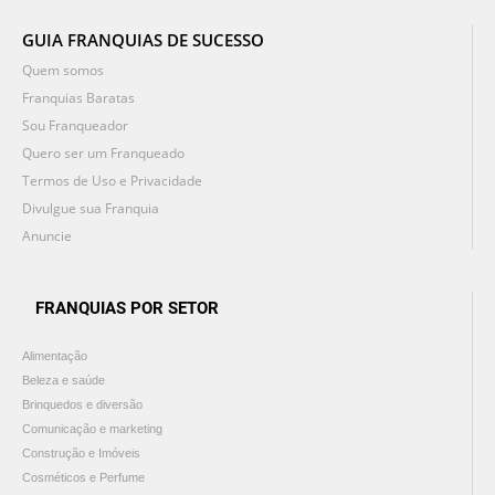
GUIA FRANQUIAS DE SUCESSO
Quem somos
Franquias Baratas
Sou Franqueador
Quero ser um Franqueado
Termos de Uso e Privacidade
Divulgue sua Franquia
Anuncie
FRANQUIAS POR SETOR
Alimentação
Beleza e saúde
Brinquedos e diversão
Comunicação e marketing
Construção e Imóveis
Cosméticos e Perfume