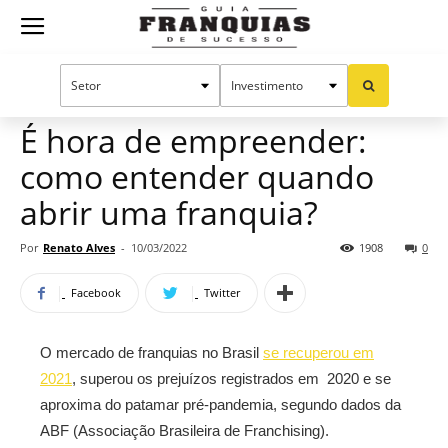
Guia
Home
Notícias
Artigos
Dicas para franqueados
Franquias
É hora de empreender:
como entender quando
de
abrir uma franquia?
Por
Renato Alves
-
10/03/2022
1908
0
Sucesso
Facebook
Twitter
O mercado de franquias no Brasil
se recuperou em
2021
, superou os prejuízos registrados em 2020 e se
aproxima do patamar pré-pandemia, segundo dados da
ABF (Associação Brasileira de Franchising).