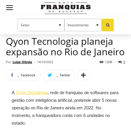
Guia
Home
Notícias
Mercado de franquias
Franquias
Qyon Tecnologia planeja
expansão no Rio de Janeiro
de
Por
Luiza Olinda
-
14/10/2022
1208
0
Facebook
Twitter
Sucesso
A
Qyon Tecnologia
, rede de franquias de softwares para
gestão com inteligência artificial, pretende abrir 5 novas
operação no Rio de Janeiro ainda em 2022. No
momento, a franqueadora conta com 6 unidades no
estado.