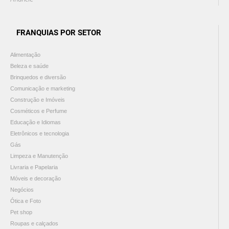
FRANQUIAS POR SETOR
Alimentação
Beleza e saúde
Brinquedos e diversão
Comunicação e marketing
Construção e Imóveis
Cosméticos e Perfume
Educação e Idiomas
Eletrônicos e tecnologia
Gás
Limpeza e Manutenção
Livraria e Papelaria
Móveis e decoração
Negócios
Ótica e Foto
Pet shop
Roupas e calçados