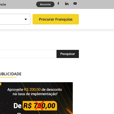
ncie
Anuncie
Procurar
Franquias
UBLICIDADE