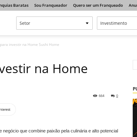
nquias Baratas
Sou Franqueador
Quero ser um Franqueado
Anu
 para investir na Home Sushi Home
nvestir na Home
P
664
0
nterest
negócio que combine paixão pela culinária e alto potencial