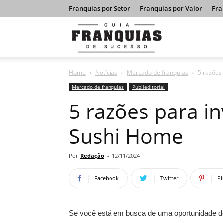
Franquias por Setor
Franquias por Valor
Fra
Guia
Home
Notícias
Mercado de franquias
5 razões
Franquias
Mercado de franquias
Publieditorial
5 razões para i
de
Sushi Home
Sucesso
Por
Redação
-
12/11/2024
Facebook
Twitter
Pi
Se você está em busca de uma oportunidade de 