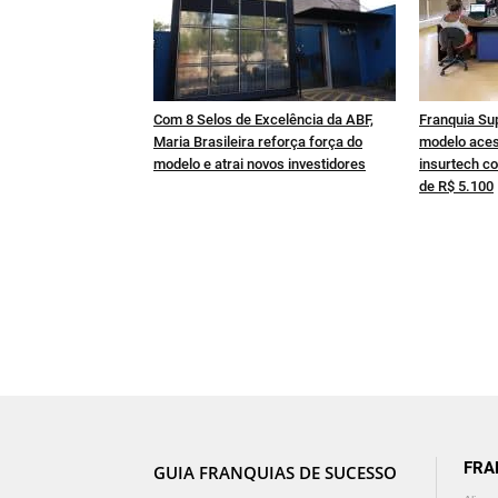
Com 8 Selos de Excelência da ABF,
Franquia Su
Maria Brasileira reforça força do
modelo aces
modelo e atrai novos investidores
insurtech co
de R$ 5.100
FRA
GUIA FRANQUIAS DE SUCESSO