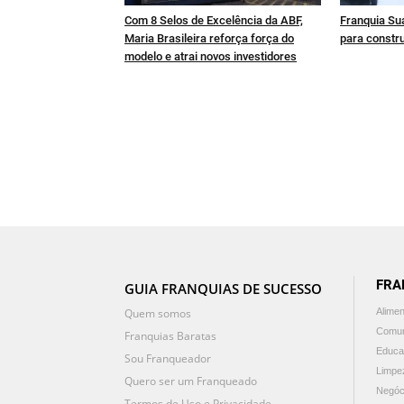
Com 8 Selos de Excelência da ABF,
Franquia Sua
Maria Brasileira reforça força do
para constru
modelo e atrai novos investidores
FRA
GUIA FRANQUIAS DE SUCESSO
Quem somos
Alime
Comun
Franquias Baratas
Educa
Sou Franqueador
Limpe
Quero ser um Franqueado
Negóc
Termos de Uso e Privacidade