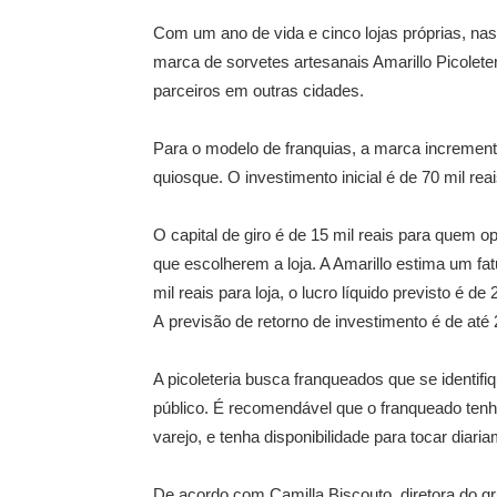
Com um ano de vida e cinco lojas próprias, nas c
marca de sorvetes artesanais Amarillo Picolete
parceiros em outras cidades.
Para o modelo de franquias, a marca incremento
quiosque. O investimento inicial é de 70 mil rea
O capital de giro é de 15 mil reais para quem o
que escolherem a loja. A Amarillo estima um fa
mil reais para loja, o lucro líquido previsto é
A previsão de retorno de investimento é de até
A picoleteria busca franqueados que se identif
público. É recomendável que o franqueado tenh
varejo, e tenha disponibilidade para tocar diari
De acordo com Camilla Biscouto, diretora do gr