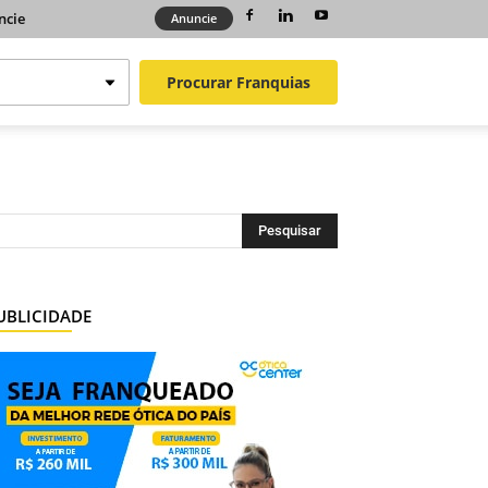
ncie
Anuncie
Procurar
Franquias
UBLICIDADE