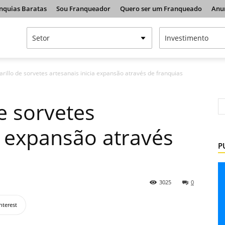
nquias Baratas
Sou Franqueador
Quero ser um Franqueado
Anu
rillo de sorvetes artesanais inicia expansão através de franquias
e sorvetes
a expansão através
P
3025
0
nterest