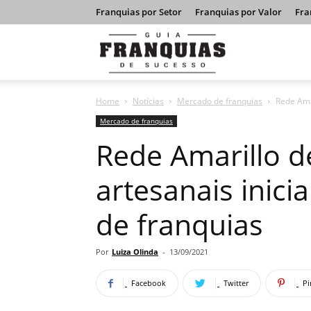
Franquias por Setor
Franquias por Valor
Fra
Guia
Home
Notícias
Mercado de franquias
Rede Ama
Franquias
Mercado de franquias
Rede Amarillo d
de
artesanais inici
de franquias
Sucesso
Por
Luiza Olinda
-
13/09/2021
Facebook
Twitter
Pi