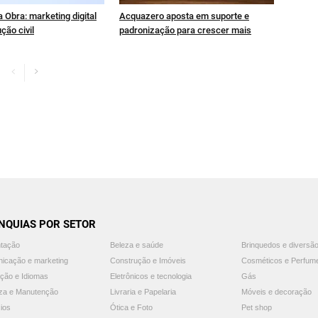
 Obra: marketing digital
Acquazero aposta em suporte e
ção civil
padronização para crescer mais
NQUIAS POR SETOR
ntação
Beleza e saúde
Brinquedos e diversã
icação e marketing
Construção e Imóveis
Cosméticos e Perfum
ção e Idiomas
Eletrônicos e tecnologia
Gás
za e Manutenção
Livraria e Papelaria
Móveis e decoração
ios
Ótica e Foto
Pet shop