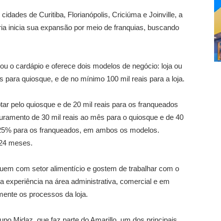
idades de Curitiba, Florianópolis, Criciúma e Joinville, a
ria inicia sua expansão por meio de franquias, buscando
u o cardápio e oferece dois modelos de negócio: loja ou
is para quiosque, e de no mínimo 100 mil reais para a loja.
ptar pelo quiosque e de 20 mil reais para os franqueados
turamento de 30 mil reais ao mês para o quiosque e de 40
 de 25% para os franqueados, em ambos os modelos.
 24 meses.
iquem com setor alimentício e gostem de trabalhar com o
a experiência na área administrativa, comercial e em
amente os processos da loja.
upo Midaz, que faz parte do Amarillo, um dos principais