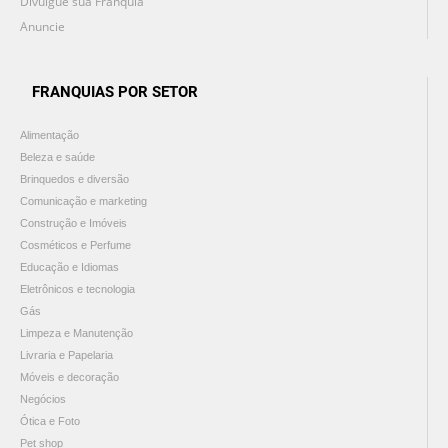
Divulgue sua Franquia
Anuncie
FRANQUIAS POR SETOR
Alimentação
Beleza e saúde
Brinquedos e diversão
Comunicação e marketing
Construção e Imóveis
Cosméticos e Perfume
Educação e Idiomas
Eletrônicos e tecnologia
Gás
Limpeza e Manutenção
Livraria e Papelaria
Móveis e decoração
Negócios
Ótica e Foto
Pet shop