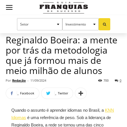
Guia
Home
Notícias
Mercado de franquias
Franquias
Reginaldo Boeira: a mente
por trás da metodologia
de
que já formou mais de
meio milhão de alunos
Sucesso
Por
Redação
-
11/09/2024
700
0
Facebook
Twitter
Quando o assunto é aprender idiomas no Brasil, a
KNN
Idiomas
é uma referência de peso. Sob a liderança de
Reginaldo Boeira, a rede se tornou uma das cinco