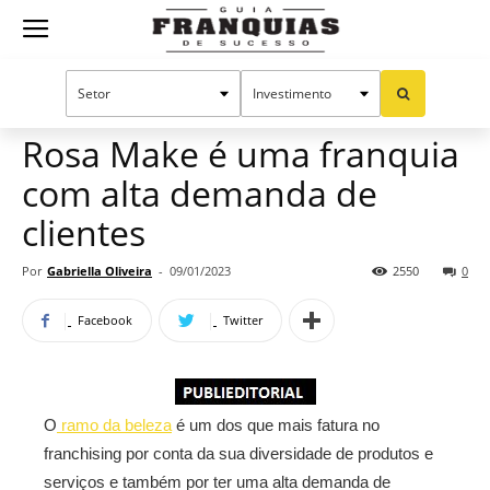
Guia
Home
Notícias
Mercado de franquias
Publieditorial
Franquias
Rosa Make é uma franquia
com alta demanda de
de
clientes
Por
Gabriella Oliveira
-
09/01/2023
2550
0
Sucesso
Facebook
Twitter
O
ramo da beleza
é um dos que mais fatura no
franchising por conta da sua diversidade de produtos e
serviços e também por ter uma alta demanda de