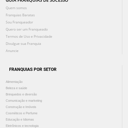
GUIA FRANQUIAS DE SUCESSO
Quem somos
Franquias Baratas
Sou Franqueador
Quero ser um Franqueado
Termos de Uso e Privacidade
Divulgue sua Franquia
Anuncie
FRANQUIAS POR SETOR
Alimentação
Beleza e saúde
Brinquedos e diversão
Comunicação e marketing
Construção e Imóveis
Cosméticos e Perfume
Educação e Idiomas
Eletrônicos e tecnologia