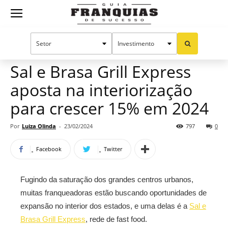
Guia
Home
Notícias
Mercado de franquias
Franquias
Sal e Brasa Grill Express
aposta na interiorização
de
para crescer 15% em 2024
Por
Luiza Olinda
-
23/02/2024
797
0
Sucesso
Facebook
Twitter
Fugindo da saturação dos grandes centros urbanos,
muitas franqueadoras estão buscando oportunidades de
expansão no interior dos estados, e uma delas é a
Sal e
Brasa Grill Express
, rede de fast food.