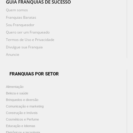
GUIA FRANQUIAS DE SUCESSO
Quem somos
Franquias Baratas
Sou Franqueador
Quero ser um Franqueado
Termos de Uso e Privacidade
Divulgue sua Franquia
Anuncie
FRANQUIAS POR SETOR
Alimentação
Beleza e saúde
Brinquedos e diversão
Comunicação e marketing
Construção e Imóveis
Cosméticos e Perfume
Educação e Idiomas
Eletrônicos e tecnologia