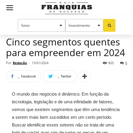
Guia
Home
Notícias
Artigos
Empreendedorismo
Franquias
Cinco segmentos quentes
para empreender em 2024
de
Por
Redação
-
15/01/2024
825
0
Facebook
Twitter
Sucesso
O mundo dos negócios é dinâmico. Em função da
tecnologia, legislação e de uma infinidade de fatores,
vemos que existem segmentos que têm uma tendência
a serem mais bem sucedidos em um certo período.
Buscar identificar esses setores não se trata de uma
bola de cristal, mas sim de juntar as peças de um