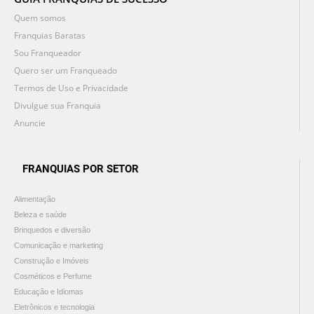
Quem somos
Franquias Baratas
Sou Franqueador
Quero ser um Franqueado
Termos de Uso e Privacidade
Divulgue sua Franquia
Anuncie
FRANQUIAS POR SETOR
Alimentação
Beleza e saúde
Brinquedos e diversão
Comunicação e marketing
Construção e Imóveis
Cosméticos e Perfume
Educação e Idiomas
Eletrônicos e tecnologia