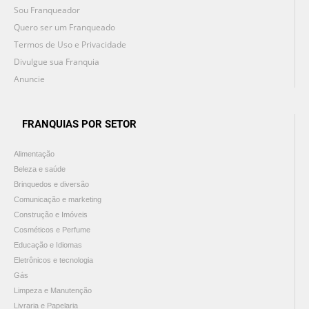
Sou Franqueador
Quero ser um Franqueado
Termos de Uso e Privacidade
Divulgue sua Franquia
Anuncie
FRANQUIAS POR SETOR
Alimentação
Beleza e saúde
Brinquedos e diversão
Comunicação e marketing
Construção e Imóveis
Cosméticos e Perfume
Educação e Idiomas
Eletrônicos e tecnologia
Gás
Limpeza e Manutenção
Livraria e Papelaria