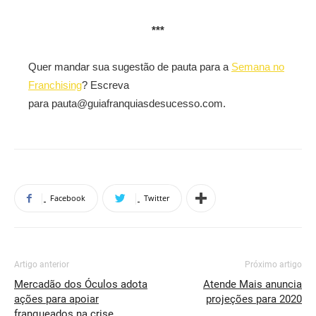
***
Quer mandar sua sugestão de pauta para a
Semana no
Franchising
? Escreva
para pauta@guiafranquiasdesucesso.com.
Facebook
Twitter
Artigo anterior
Próximo artigo
Mercadão dos Óculos adota
Atende Mais anuncia
ações para apoiar
projeções para 2020
franqueados na crise