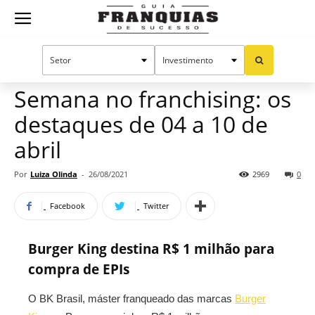
Guia
Home
Notícias
Manual do sucesso
Franquias
Semana no franchising: os
destaques de 04 a 10 de
de
abril
Por
Luiza Olinda
-
26/08/2021
2969
0
Sucesso
Facebook
Twitter
Burger King destina R$ 1 milhão para
compra de EPIs
O BK Brasil, máster franqueado das marcas
Burger