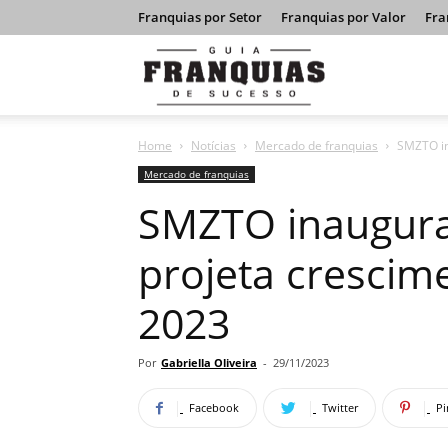
Franquias por Setor
Franquias por Valor
Fra
Guia
Home
Notícias
Mercado de franquias
SMZTO in
Franquias
Mercado de franquias
SMZTO inaugura 
de
projeta crescim
2023
Sucesso
Por
Gabriella Oliveira
-
29/11/2023
Facebook
Twitter
Pi