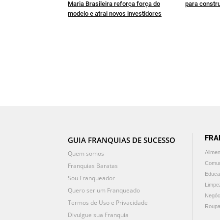
Maria Brasileira reforça força do
para constru
modelo e atrai novos investidores
FRA
GUIA FRANQUIAS DE SUCESSO
Quem somos
Alime
Comun
Franquias Baratas
Educa
Sou Franqueador
Limpe
Quero ser um Franqueado
Negóc
Termos de Uso e Privacidade
Roupa
Divulgue sua Franquia