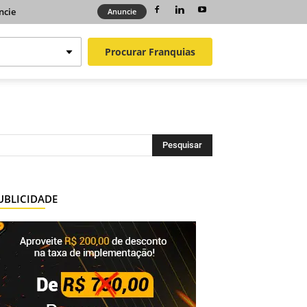
ncie
Anuncie
Procurar
Franquias
UBLICIDADE