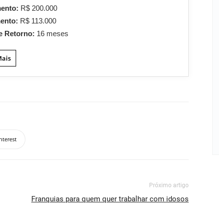
mento:
R$ 200.000
mento:
R$ 113.000
e Retorno:
16 meses
Mais
nterest
Próximo artigo
Franquias para quem quer trabalhar com idosos