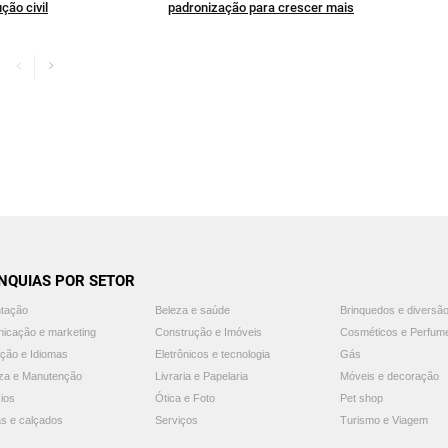
ção civil
padronização para crescer mais
NQUIAS POR SETOR
ntação
Beleza e saúde
Brinquedos e diversã
icação e marketing
Construção e Imóveis
Cosméticos e Perfum
ção e Idiomas
Eletrônicos e tecnologia
Gás
za e Manutenção
Livraria e Papelaria
Móveis e decoração
ios
Ótica e Foto
Pet shop
s e calçados
Serviços
Turismo e Viagem