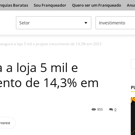
nquias Baratas
Sou Franqueador
Quero ser um Franqueado
Anu
augura a loja 5 mil e projeta crescimento de 14,3% em 2023
a loja 5 mil e
ento de 14,3% em
P
855
0
nterest