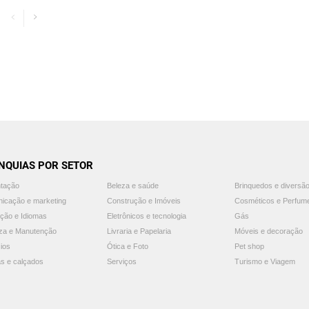
NQUIAS POR SETOR
ntação
Beleza e saúde
Brinquedos e diversã
icação e marketing
Construção e Imóveis
Cosméticos e Perfum
ção e Idiomas
Eletrônicos e tecnologia
Gás
za e Manutenção
Livraria e Papelaria
Móveis e decoração
ios
Ótica e Foto
Pet shop
s e calçados
Serviços
Turismo e Viagem