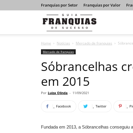
Franquias por Setor
Franquias por Valor
Fra
Guia
Home
Notícias
Mercado de franquias
Sóbrance
Franquias
Mercado de franquias
Sóbrancelhas c
de
em 2015
Sucesso
Por
Luiza Olinda
-
11/09/2021
Facebook
Twitter
Pi
Fundada em 2013, a Sóbrancelhas conseguiu a