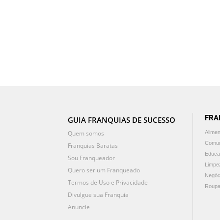
FRA
GUIA FRANQUIAS DE SUCESSO
Quem somos
Alime
Comun
Franquias Baratas
Educa
Sou Franqueador
Limpe
Quero ser um Franqueado
Negóc
Termos de Uso e Privacidade
Roupa
Divulgue sua Franquia
Anuncie