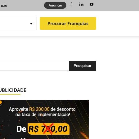
ncie
Anuncie
Procurar
Franquias
UBLICIDADE