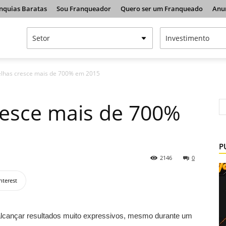
nquias Baratas
Sou Franqueador
Quero ser um Franqueado
Anu
lhas cresce mais de 700% em 2015
resce mais de 700%
P
2146
0
nterest
lcançar resultados muito expressivos, mesmo durante um