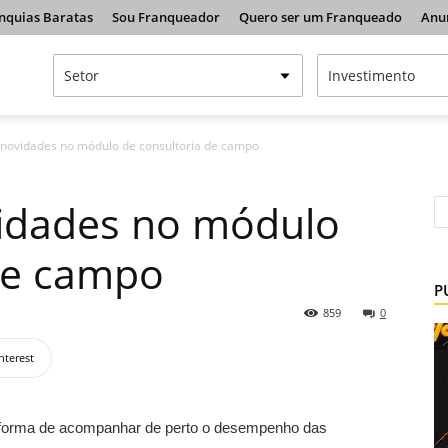
nquias Baratas
Sou Franqueador
Quero ser um Franqueado
Anu
 novidades no módulo de consultoria de campo
vidades no módulo
de campo
P
859
0
nterest
a forma de acompanhar de perto o desempenho das