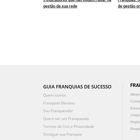
gestão da sua rede
de gestão or
FRA
GUIA FRANQUIAS DE SUCESSO
Quem somos
Alime
Comun
Franquias Baratas
Educa
Sou Franqueador
Limpe
Quero ser um Franqueado
Negóc
Termos de Uso e Privacidade
Roupa
Divulgue sua Franquia