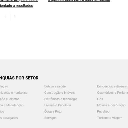
ientado a resultados
NQUIAS POR SETOR
ntação
Beleza e saúde
Brinquedos e diversã
icação e marketing
Construção e Imóveis
Cosméticos e Perfum
ção e Idiomas
Eletrônicos e tecnologia
Gás
za e Manutenção
Livraria e Papelaria
Móveis e decoração
ios
Ótica e Foto
Pet shop
s e calçados
Serviços
Turismo e Viagem