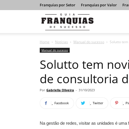
Franquias por Setor
Franquias por Valor
Fra
Guia
Home
Notícias
Manual do sucesso
Solutto tem
Franquias
Manual do sucesso
Solutto tem no
de
de consultoria 
Sucesso
Por
Gabriella Oliveira
-
31/10/2023
Facebook
Twitter
Pi
Na gestão de redes, visitar as unidades é um