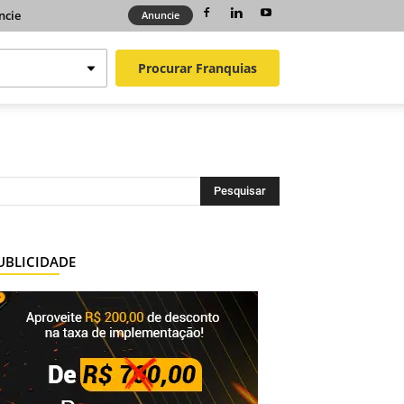
ncie
Anuncie
Procurar
Franquias
UBLICIDADE