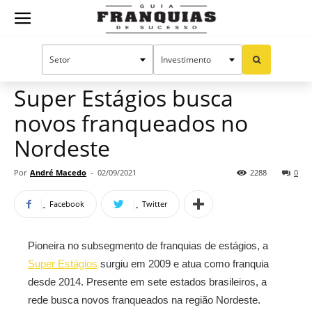
Guia
Home
Notícias
Mercado de franquias
Franquias
Super Estágios busca
novos franqueados no
de
Nordeste
Por
André Macedo
-
02/09/2021
2288
0
Sucesso
Facebook
Twitter
Pioneira no subsegmento de franquias de estágios, a
Super Estágios
surgiu em 2009 e atua como franquia
desde 2014. Presente em sete estados brasileiros, a
rede busca novos franqueados na região Nordeste.