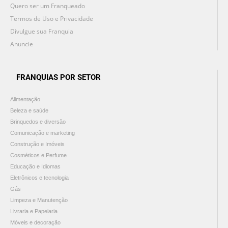
Quero ser um Franqueado
Termos de Uso e Privacidade
Divulgue sua Franquia
Anuncie
FRANQUIAS POR SETOR
Alimentação
Beleza e saúde
Brinquedos e diversão
Comunicação e marketing
Construção e Imóveis
Cosméticos e Perfume
Educação e Idiomas
Eletrônicos e tecnologia
Gás
Limpeza e Manutenção
Livraria e Papelaria
Móveis e decoração