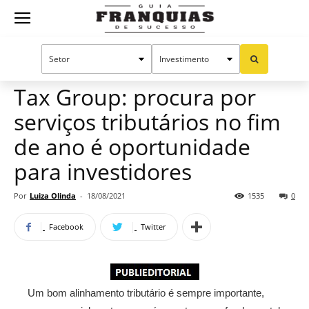
Guia
Home
Notícias
Mercado de franquias
Publieditorial
Franquias
Tax Group: procura por
serviços tributários no fim
de
de ano é oportunidade
para investidores
Sucesso
Por
Luiza Olinda
-
18/08/2021
1535
0
Facebook
Twitter
Um bom alinhamento tributário é sempre importante,