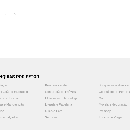
NQUIAS POR SETOR
ntação
Beleza e saúde
Brinquedos e diversã
icação e marketing
Construção e Imóveis
Cosméticos e Perfum
ção e Idiomas
Eletrônicos e tecnologia
Gás
za e Manutenção
Livraria e Papelaria
Móveis e decoração
ios
Ótica e Foto
Pet shop
s e calçados
Serviços
Turismo e Viagem