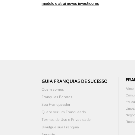
modelo e atrai novos investidores
FRA
GUIA FRANQUIAS DE SUCESSO
Quem somos
Alime
Comun
Franquias Baratas
Educa
Sou Franqueador
Limpe
Quero ser um Franqueado
Negóc
Termos de Uso e Privacidade
Roupa
Divulgue sua Franquia
Anuncie