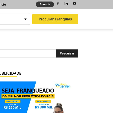
ncie
Anuncie
Procurar
Franquias
UBLICIDADE