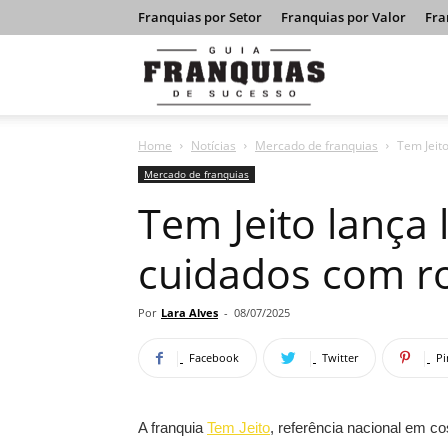
Franquias por Setor
Franquias por Valor
Fra
Guia
Home
Notícias
Mercado de franquias
Tem Jeit
Franquias
Mercado de franquias
Tem Jeito lança 
de
cuidados com r
Sucesso
Por
Lara Alves
-
08/07/2025
Facebook
Twitter
Pi
A franquia
Tem Jeito
, referência nacional em 