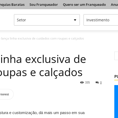
nquias Baratas
Sou Franqueador
Quero ser um Franqueado
Anu
o lança linha exclusiva de cuidados com roupas e calçados
linha exclusiva de
oupas e calçados
P
335
0
nterest
costura e customização, dá mais um passo em sua