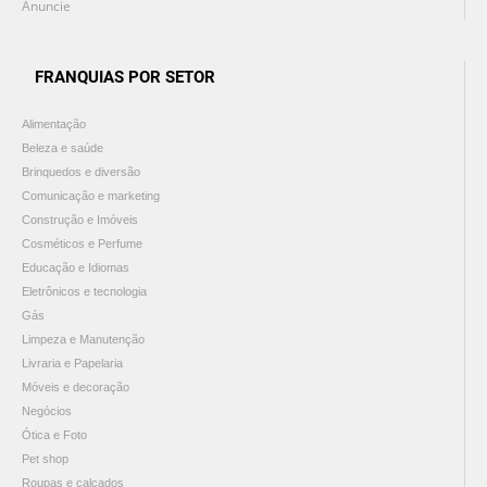
Anuncie
FRANQUIAS POR SETOR
Alimentação
Beleza e saúde
Brinquedos e diversão
Comunicação e marketing
Construção e Imóveis
Cosméticos e Perfume
Educação e Idiomas
Eletrônicos e tecnologia
Gás
Limpeza e Manutenção
Livraria e Papelaria
Móveis e decoração
Negócios
Ótica e Foto
Pet shop
Roupas e calçados