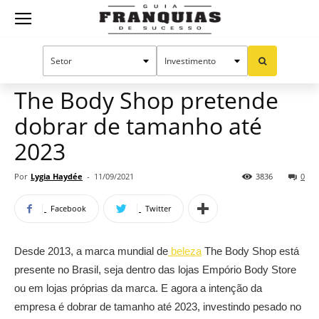
Guia
Home
Notícias
Mercado de franquias
Franquias
The Body Shop pretende
dobrar de tamanho até
de
2023
Por
Lygia Haydée
-
11/09/2021
3836
0
Sucesso
Facebook
Twitter
Desde 2013, a marca mundial de
beleza
The Body Shop está
presente no Brasil, seja dentro das lojas Empório Body Store
ou em lojas próprias da marca. E agora a intenção da
empresa é dobrar de tamanho até 2023, investindo pesado no