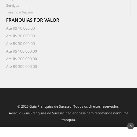
Serviços
Turismo e Viagem
FRANQUIAS POR VALOR
Até R$ 10.000,00
Até R$ 30.000,00
Até R$ 50.000,00
Até R$ 100.000,00
Até R$ 200.000,00
Até R$ 300.000,00
© 2025 Guia Franquias de Sucesso. Todos os direitos reservados.
Aviso: o Guia Franquias de Sucesso não endossa nem recomenda nenhuma
franquia.
✕
desenvolvido por 3Nós