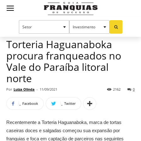
Guia
Home
Notícias
Mercado de franquias
Franquias
Torteria Haguanaboka
procura franqueados no
de
Vale do Paraíba litoral
norte
Sucesso
Por
Luiza Olinda
-
11/09/2021
2162
0
Facebook
Twitter
Recentemente a Torteria Haguanaboka, marca de tortas
caseiras doces e salgadas começou sua expansão por
franquias e foca em captação de parceiros nas seguintes