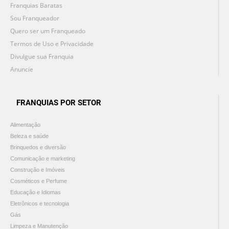
Franquias Baratas
Sou Franqueador
Quero ser um Franqueado
Termos de Uso e Privacidade
Divulgue sua Franquia
Anuncie
FRANQUIAS POR SETOR
Alimentação
Beleza e saúde
Brinquedos e diversão
Comunicação e marketing
Construção e Imóveis
Cosméticos e Perfume
Educação e Idiomas
Eletrônicos e tecnologia
Gás
Limpeza e Manutenção