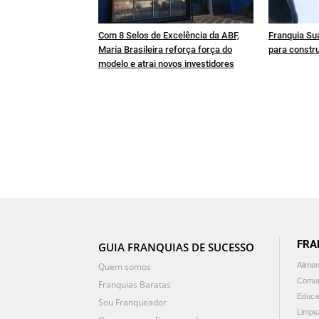
Com 8 Selos de Excelência da ABF,
Franquia Sua
Maria Brasileira reforça força do
para constru
modelo e atrai novos investidores
FRA
GUIA FRANQUIAS DE SUCESSO
Quem somos
Alime
Comun
Franquias Baratas
Educa
Sou Franqueador
Limpe