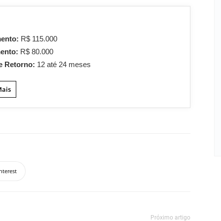
mento:
R$ 115.000
mento:
R$ 80.000
e Retorno:
12 até 24 meses
Mais
nterest
Próximo artigo