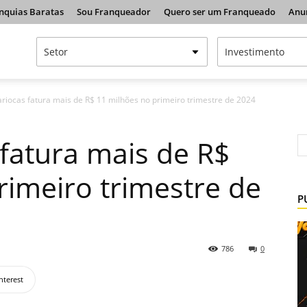
nquias Baratas
Sou Franqueador
Quero ser um Franqueado
Anu
riocas fatura mais de R$ 11 milhões no primeiro trimestre de 2024
fatura mais de R$
rimeiro trimestre de
P
786
0
nterest