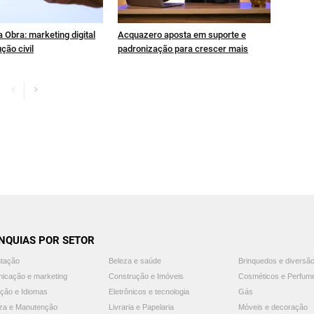
 Obra: marketing digital
Acquazero aposta em suporte e
ção civil
padronização para crescer mais
NQUIAS POR SETOR
ntação
Beleza e saúde
Brinquedos e diversã
icação e marketing
Construção e Imóveis
Cosméticos e Perfum
ção e Idiomas
Eletrônicos e tecnologia
Gás
za e Manutenção
Livraria e Papelaria
Móveis e decoração