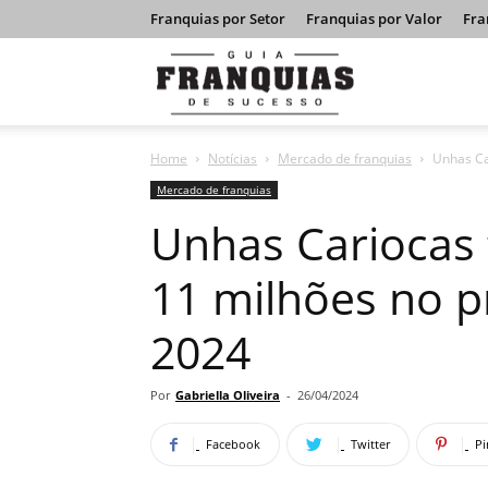
Franquias por Setor
Franquias por Valor
Fra
Guia
Home
Notícias
Mercado de franquias
Unhas Ca
Franquias
Mercado de franquias
Unhas Cariocas 
de
11 milhões no p
2024
Sucesso
Por
Gabriella Oliveira
-
26/04/2024
Facebook
Twitter
Pi