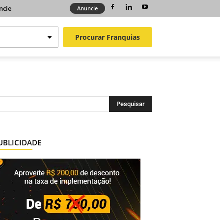
ncie
Anuncie
Procurar
Franquias
UBLICIDADE