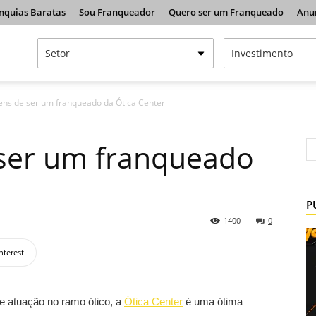
nquias Baratas
Sou Franqueador
Quero ser um Franqueado
Anu
ens de ser um franqueado da Ótica Center
 ser um franqueado
P
1400
0
nterest
 atuação no ramo ótico, a
Ótica Center
é uma ótima