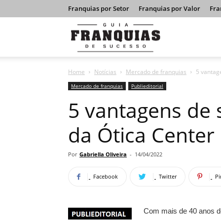
Franquias por Setor
Franquias por Valor
Fra
Guia
Home
Notícias
Mercado de franquias
5 vantag
Franquias
Mercado de franquias
Publieditorial
5 vantagens de
de
da Ótica Center
Sucesso
Por
Gabriella Oliveira
-
14/04/2022
Facebook
Twitter
Pi
Com mais de 40 anos de