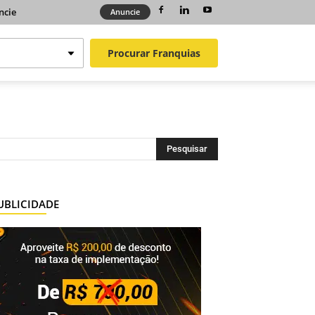
ncie
Anuncie
Procurar
Franquias
UBLICIDADE