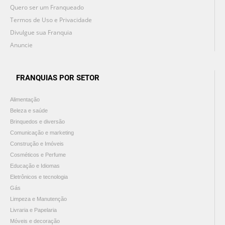
Quero ser um Franqueado
Termos de Uso e Privacidade
Divulgue sua Franquia
Anuncie
FRANQUIAS POR SETOR
Alimentação
Beleza e saúde
Brinquedos e diversão
Comunicação e marketing
Construção e Imóveis
Cosméticos e Perfume
Educação e Idiomas
Eletrônicos e tecnologia
Gás
Limpeza e Manutenção
Livraria e Papelaria
Móveis e decoração