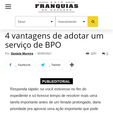
Guia
Home
Notícias
Manual do sucesso
Publieditorial
Franquias
4 vantagens de adotar um
serviço de BPO
de
Por
Daniela Moreira
-
09/09/2021
2291
0
Facebook
Twitter
Sucesso
Responda rápido: se você estivesse no fim do
expediente e só tivesse tempo de resolver mais uma
tarefa importante antes de um feriado prolongado, daria
prioridade pra aprovar uma ação importante que pode