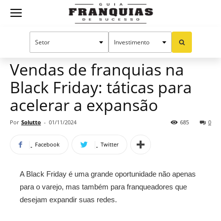
Guia
Home
Notícias
Manual do sucesso
Gestão
Franquias
Vendas de franquias na
Black Friday: táticas para
de
acelerar a expansão
Por
Solutto
-
01/11/2024
685
0
Sucesso
Facebook
Twitter
A Black Friday é uma grande oportunidade não apenas
para o varejo, mas também para franqueadores que
desejam expandir suas redes.