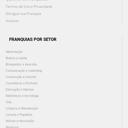
Termos de Uso e Privacidade
Divulgue sua Franquia
Anuncie
FRANQUIAS POR SETOR
Alimentação
Beleza e saúde
Brinquedos e diversão
Comunicação e marketing
Construção e Imóveis
Cosméticos e Perfume
Educação e Idiomas
Eletrônicos e tecnologia
Gás
Limpeza e Manutenção
Livraria e Papelaria
Móveis e decoração
Negócios