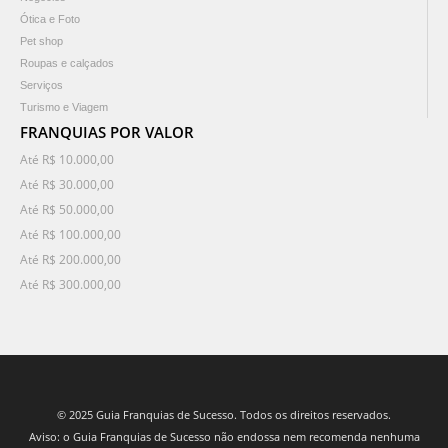
Ótica e Foto
Pet shop
Roupas e calçados
Serviços
Turismo e Viagem
FRANQUIAS POR VALOR
Até R$ 10.000,00
Até R$ 30.000,00
Até R$ 50.000,00
Até R$ 100.000,00
Até R$ 200.000,00
Até R$ 300.000,00
© 2025 Guia Franquias de Sucesso. Todos os direitos reservados.
Aviso: o Guia Franquias de Sucesso não endossa nem recomenda nenhuma