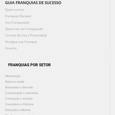
GUIA FRANQUIAS DE SUCESSO
Quem somos
Franquias Baratas
Sou Franqueador
Quero ser um Franqueado
Termos de Uso e Privacidade
Divulgue sua Franquia
Anuncie
FRANQUIAS POR SETOR
Alimentação
Beleza e saúde
Brinquedos e diversão
Comunicação e marketing
Construção e Imóveis
Cosméticos e Perfume
Educação e Idiomas