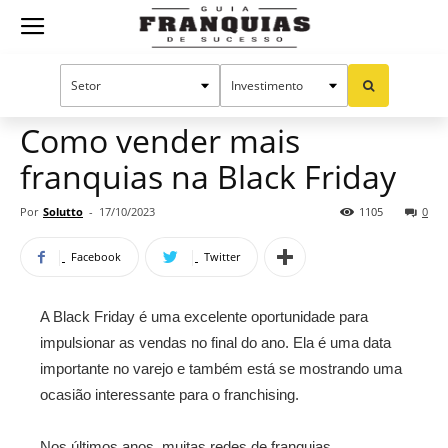
Guia
Home
Notícias
Manual do sucesso
Publieditorial
Franquias
Como vender mais
franquias na Black Friday
de
Por
Solutto
-
17/10/2023
1105
0
Facebook
Twitter
Sucesso
A Black Friday é uma excelente oportunidade para
impulsionar as vendas no final do ano. Ela é uma data
importante no varejo e também está se mostrando uma
ocasião interessante para o franchising.
Nos últimos anos, muitas redes de franquias