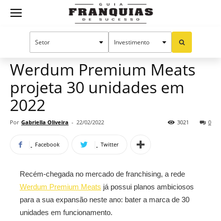
Guia
Home
Notícias
Mercado de franquias
Franquias
Werdum Premium Meats
projeta 30 unidades em
de
2022
Por
Gabriella Oliveira
-
22/02/2022
3021
0
Sucesso
Facebook
Twitter
Recém-chegada no mercado de franchising, a rede
Werdum Premium Meats
já possui planos ambiciosos
para a sua expansão neste ano: bater a marca de 30
unidades em funcionamento.