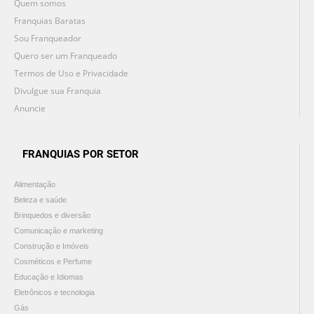
Quem somos
Franquias Baratas
Sou Franqueador
Quero ser um Franqueado
Termos de Uso e Privacidade
Divulgue sua Franquia
Anuncie
FRANQUIAS POR SETOR
Alimentação
Beleza e saúde
Brinquedos e diversão
Comunicação e marketing
Construção e Imóveis
Cosméticos e Perfume
Educação e Idiomas
Eletrônicos e tecnologia
Gás