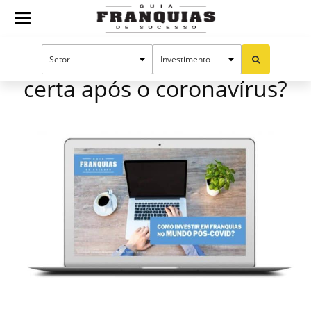
Guia
Como investir na franquia
certa após o coronavírus?
Franquias
de
Sucesso