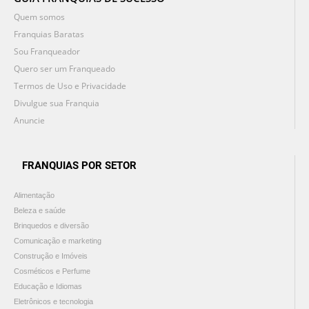
Quem somos
Franquias Baratas
Sou Franqueador
Quero ser um Franqueado
Termos de Uso e Privacidade
Divulgue sua Franquia
Anuncie
FRANQUIAS POR SETOR
Alimentação
Beleza e saúde
Brinquedos e diversão
Comunicação e marketing
Construção e Imóveis
Cosméticos e Perfume
Educação e Idiomas
Eletrônicos e tecnologia